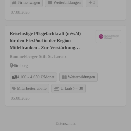
Firmenwagen
Weiterbildungen
3
07.08.2026
Reiselustige Pflegefachkraft (m/w/d)
für den FlexPool in der Region
Mittelfranken - Zur Verstärkung
unseres Teams suchen wir Sie!
Rummelsberger Stift St. Lorenz
Nürnberg
4.100 - 4.650 €/Monat
Weiterbildungen
Mitarbeiterrabatte
Urlaub >= 30
05.08.2026
Datenschutz