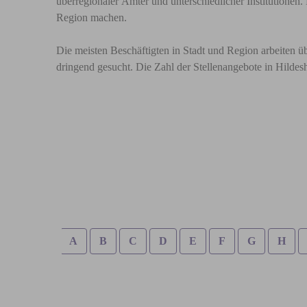
überregionaler Ämter und unterschiedlicher Institutionen
Region machen.
Die meisten Beschäftigten in Stadt und Region arbeiten 
dringend gesucht. Die Zahl der Stellenangebote in Hildesh
A
B
C
D
E
F
G
H