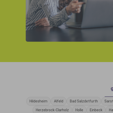
Hildesheim
Alfeld
Bad Salzdetfurth
Sars
Herzebrock-Clarholz
Holle
Einbeck
Ha