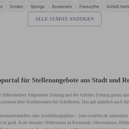
ge
Emden
Springe
Bockenem
Friesoythe
Schloß Holt
ALLE STÄDTE ANZEIGEN
bportal für Stellenangebote aus Stadt und 
r Hildesheimer Allgemeine Zeitung und der Alfelder Zeitung genau das R
ockenem über Nordstemmen bis Schellerten. Das gilt natürlich auch für 
 Diplomandenstellen oder Ausbildungsplätze – jobs-vonHier.de unterstü
st groß. Kein Wunder: Hildesheim ist Kreisstadt, Oberzentrum, Bildu