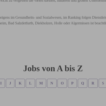
. Nicht zu vergessen die vielen kleinen, mittleren und großen Unterneh
übrigens im Gesundheits- und Sozialwesen, im Ranking folgen Dienstle
eim, Bad Salzdetfurth, Diekholzen, Holle oder Algermissen ist beachtl
Jobs von A bis Z
I
J
K
L
M
N
O
P
Q
R
S