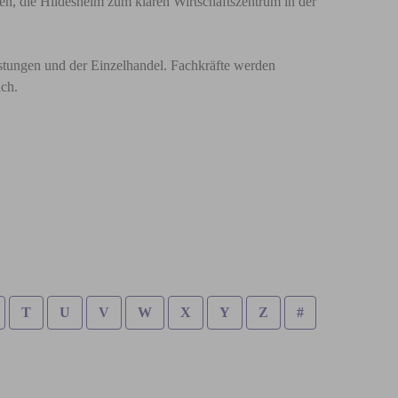
men, die Hildesheim zum klaren Wirtschaftszentrum in der
istungen und der Einzelhandel. Fachkräfte werden
ich.
T
U
V
W
X
Y
Z
#