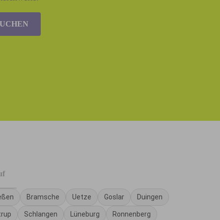
BUCHEN
uf
eßen
Bramsche
Uetze
Goslar
Duingen
trup
Schlangen
Lüneburg
Ronnenberg