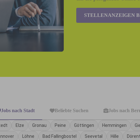
STELLENANZEIGEN 
Jobs nach Stadt
Beliebte Suchen
Jobs nach Ber
tedt
Elze
Gronau
Peine
Göttingen
Hemmingen
Gi
nnover
Löhne
Bad Fallingbostel
Seevetal
Hille
Dören