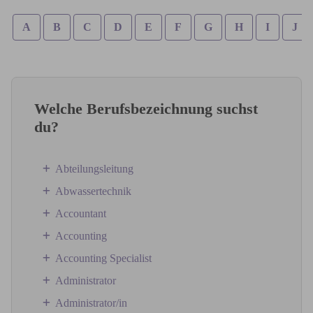
A
B
C
D
E
F
G
H
I
J
Welche Berufsbezeichnung suchst
du?
Abteilungsleitung
Abwassertechnik
Accountant
Accounting
Accounting Specialist
Administrator
Administrator/in