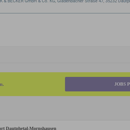
n.
JOBS 
dort Dautphetal-Mornshausen