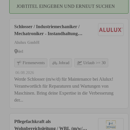
JOBTITEL EINGEBEN UND ERNEUT SUCHEN
Schlosser / Industriemechaniker /
Mechatroniker - Instandhaltung
Maschinen & Anlagen (m/w/d)
Alulux GmbH
Verl
Firmenevents
Jobrad
Urlaub >= 30
06.08.2026
Werde Schlosser (m/w/d) für Maintenance bei Alulux!
Verantwortlich für Reparaturen und Wartungen von
Maschinen. Bring deine Expertise in die Verbesserung
der...
Pflegefachkraft als
Wohnbereichsleitung / WBL (m/w/d)