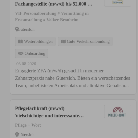
Fachangestellte (m/w/d) bis 52.000 € I
Raum Gütersloh
VIF Personalberatung # Vermittlung in
Festanstellung # Volker Bronheim
Gütersloh
Weiterbildungen
Gute Verkehrsanbindung
Onboarding
06.08.2026
Engagierte ZFA (m/w/d) gesucht in moderner
Zahnarztpraxis nahe Gütersloh. Bieten ein wertschätzendes
Team, unbefristeten Arbeitsplatz und attraktive Gehaltsm...
Pflegefachkraft (m/w/d) -
Vielschichtige und interessante
Arbeit!
Pflege + Wort
Gütersloh