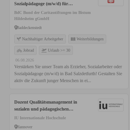
Sozialpädagoge (m/w/d) für
Jugendwohngruppe in Bad
BdC Bund der Caritasstiftungen im Bistum
Salzdetfurth
Hildesheim gGmbH
Baddeckenstedt
Nachhaltiger Arbeitgeber
Weiterbildungen
Jobrad
Urlaub >= 30
06.08.2026
Verstärken Sie unser Team als Erzieher, Sozialarbeiter oder
Sozialpädagoge (m/w/d) in Bad Salzdetfurth! Gestalten Sie
aktiv die Zukunft junger Menschen in ei...
Dozent Qualitätsmanagement in
sozialen und pädagogischen
Handlungsfeldern (m/w/d)
IU Internationale Hochschule
Hannover