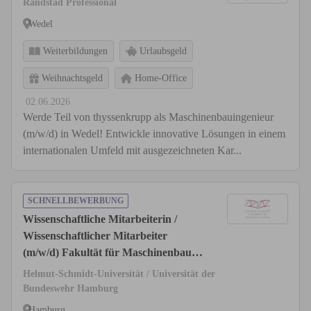
Randstad Professional
Wedel
Weiterbildungen
Urlaubsgeld
Weihnachtsgeld
Home-Office
02.06.2026
Werde Teil von thyssenkrupp als Maschinenbauingenieur
(m/w/d) in Wedel! Entwickle innovative Lösungen in einem
internationalen Umfeld mit ausgezeichneten Kar...
SCHNELLBEWERBUNG
Wissenschaftliche Mitarbeiterin /
Wissenschaftlicher Mitarbeiter
(m/w/d) Fakultät für Maschinenbau
und Bauingenieurwesen, Professur für
Helmut-Schmidt-Universität / Universität der
Massivbau
Bundeswehr Hamburg
Hamburg